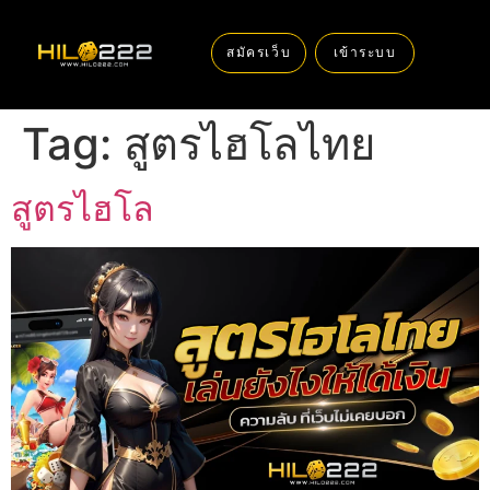
สมัครเว็บ
เข้าระบบ
Tag:
สูตรไฮโลไทย
สูตรไฮโล