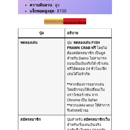
ความผันผวน
: สูง
แจ็กพอตสูงสุด
: X150
ทดลองเล่น
สมัครสมาชิก
ปุ่ม
อธิบาย
ทดลองเล่น
ปุ่ม:
ทดลองเล่น FISH
PRAWN CRAB ฟรี
โดยไม่
ต้องสมัครสมาชิก เป็นยูส
สำหรับ Demo ไม่สามารถ
ถอนเป็นเงินจริงได้ เข้าเล่น
ฟรีได้ตลอด 24 ชั่วโมง ฝึก
เล่นได้ไม่จำกัด
**หากต้องการอยากเล่น
ใหม่อีกรอบให้เปลี่ยนเว็บ
บราว์เซอร์ เช่น จาก
Chrome เป็น Safari
**หากแสดง error ให้ทำการ
รีเฟรสหน้าจอ
สมัครสมาชิก
ปุ่มสำหรับ
สมัครสมาชิกเว็บ
สำหรับเริ่มเล่นเงินจริง
การันตี เว็บตรง ปลอดภัย