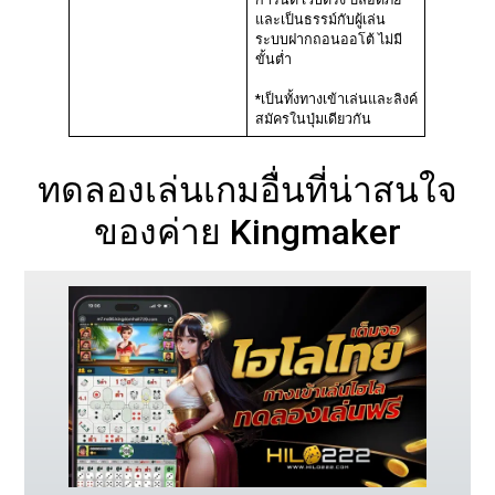
และเป็นธรรม์กับผู้เล่น
ระบบฝากถอนออโต้ ไม่มี
ขั้นต่ำ
*เป็นทั้งทางเข้าเล่นและลิงค์
สมัครในปุ่มเดียวกัน
ทดลองเล่นเกมอื่นที่น่าสนใจ
ของค่าย Kingmaker