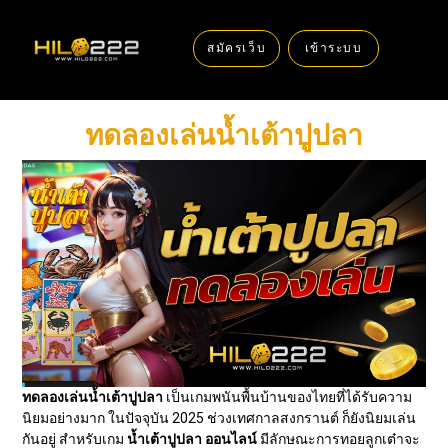
สมัครเว็บ
เข้าระบบ
ทดลองเล่นน้ำเต้าปูปลา
ทดลองเล่นน้ำเต้าปูปลา
เป็นเกมพนันพื้นบ้านของไทยที่ได้รับความ
นิยมอย่างมาก ในปัจจุบัน 2025 ช่วงเทศกาลสงกรานต์ ก็ยังนิยมเล่น
กันอยู่ สำหรับเกม
น้ำเต้าปูปลา ออนไลน์
มีลักษณะการทอยลูกเต๋าจะ